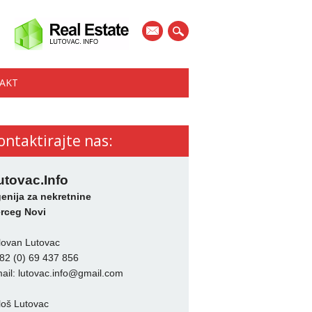
mail
AKT
ontaktirajte nas:
utovac.Info
enija za nekretnine
rceg Novi
lovan Lutovac
82 (0) 69 437 856
ail:
lutovac.info@gmail.com
loš Lutovac