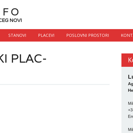
NFO
CEG NOVI
STANOVI
PLACEVI
POSLOVNI PROSTORI
KONT
I PLAC-
K
L
Ag
He
Mi
+3
Em
Mi