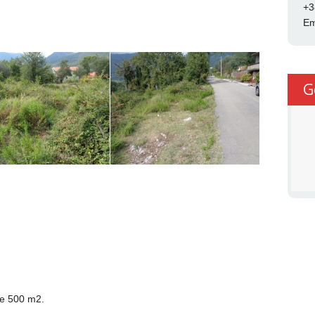
+3
Em
G
ne 500 m2.