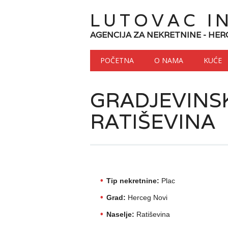
LUTOVAC I
AGENCIJA ZA NEKRETNINE - HER
Main menu
Skip to content
POČETNA
O NAMA
KUĆE
GRADJEVINSK
RATIŠEVINA
Tip nekretnine:
Plac
Grad:
Herceg Novi
Naselje:
Ratiševina