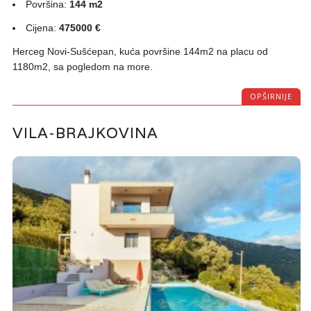
Površina:
144 m2
Cijena:
475000 €
Herceg Novi-Sušćepan, kuća površine 144m2 na placu od
1180m2, sa pogledom na more.
OPŠIRNIJE
VILA-BRAJKOVINA