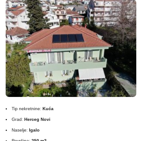
Tip nekretnine:
Kuća
Grad:
Herceg Novi
Naselje:
Igalo
Površina:
250 m2