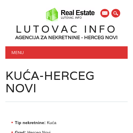
mail
LUTOVAC INFO
AGENCIJA ZA NEKRETNINE - HERCEG NOVI
Main menu
Skip to content
MENU
KUĆA-HERCEG
NOVI
Tip nekretnine:
Kuća
Grad:
Herceg Novi