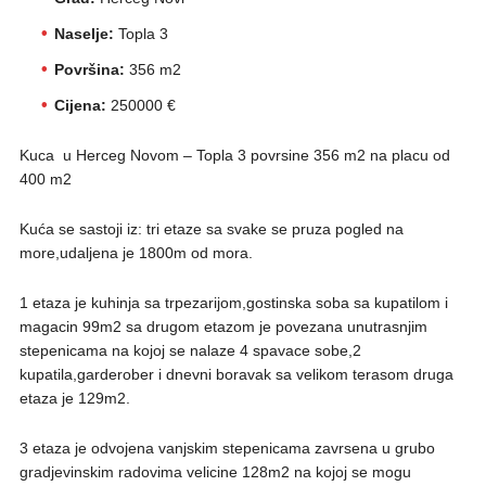
Naselje:
Topla 3
Površina:
356 m2
Cijena:
250000 €
Kuca u Herceg Novom – Topla 3 povrsine 356 m2 na placu od
400 m2
Kuća se sastoji iz: tri etaze sa svake se pruza pogled na
more,udaljena je 1800m od mora.
1 etaza je kuhinja sa trpezarijom,gostinska soba sa kupatilom i
magacin 99m2 sa drugom etazom je povezana unutrasnjim
stepenicama na kojoj se nalaze 4 spavace sobe,2
kupatila,garderober i dnevni boravak sa velikom terasom druga
etaza je 129m2.
3 etaza je odvojena vanjskim stepenicama zavrsena u grubo
gradjevinskim radovima velicine 128m2 na kojoj se mogu