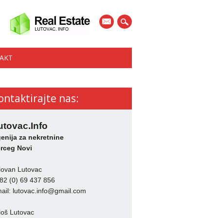
mail
AKT
ontaktirajte nas:
utovac.Info
enija za nekretnine
rceg Novi
lovan Lutovac
82 (0) 69 437 856
ail:
lutovac.info@gmail.com
loš Lutovac