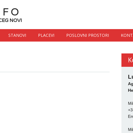
NFO
CEG NOVI
STANOVI
PLACEVI
POSLOVNI PROSTORI
KONT
K
L
Ag
He
Mi
+3
Em
Mi