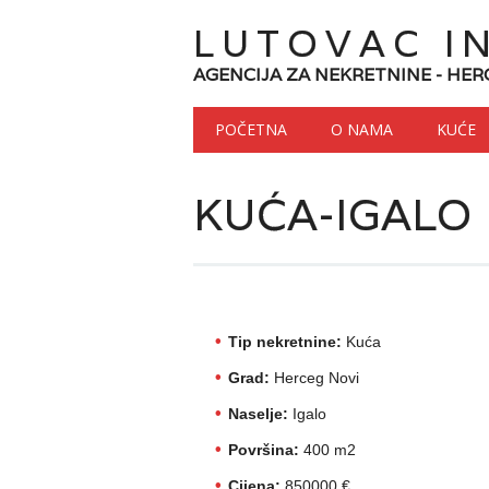
LUTOVAC I
AGENCIJA ZA NEKRETNINE - HER
Main menu
Skip to content
POČETNA
O NAMA
KUĆE
KUĆA-IGALO
Tip nekretnine:
Kuća
Grad:
Herceg Novi
Naselje:
Igalo
Površina:
400 m2
Cijena:
850000 €