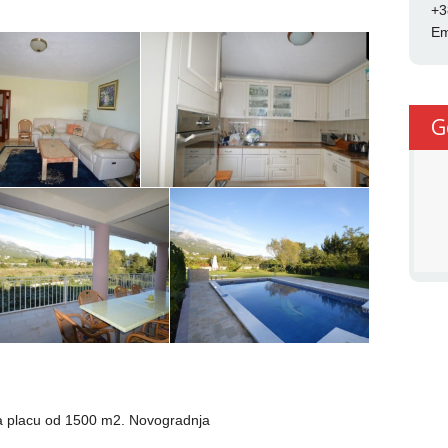
+3
Em
G
a placu od 1500 m2. Novogradnja