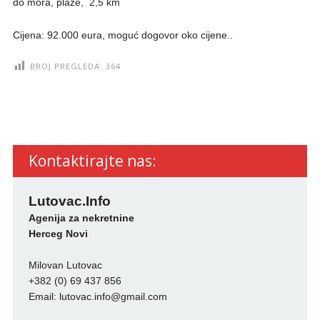
do mora, plaze, 2,5 km
Cijena: 92.000 eura, moguć dogovor oko cijene..
BROJ PREGLEDA:
364
Kontaktirajte nas:
Lutovac.Info
Agenija za nekretnine
Herceg Novi
Milovan Lutovac
+382 (0) 69 437 856
Email:
lutovac.info@gmail.com