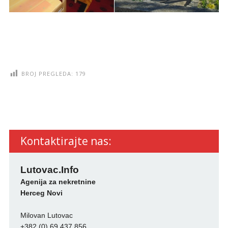
BROJ PREGLEDA:
179
Kontaktirajte nas:
Lutovac.Info
Agenija za nekretnine
Herceg Novi
Milovan Lutovac
+382 (0) 69 437 856