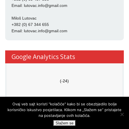
Email:
lutovac.info@gmail.com
Miloš Lutovac
+382 (0) 67 344 655
Email:
lutovac.info@gmail.com
Google Analytics Stats
(-24)
Ovaj veb sajt koristi "kolačiće" kako bi se obezbjedilo bolje
korisničko iskustvo posjetilaca. Klikom na „Slažem se“ pristajete
na postavljanje ovih kolačića.
PRO
ECO
d.o.o.
© LUTOVAC INFO
- DEVELOPED BY
Slažem se
POWERED BY
WP DEV SHED