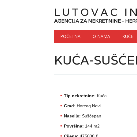
LUTOVAC I
AGENCIJA ZA NEKRETNINE - HER
Main menu
Skip to content
POČETNA
O NAMA
KUĆE
KUĆA-SUŠĆE
Tip nekretnine:
Kuća
Grad:
Herceg Novi
Naselje:
Sušćepan
Površina:
144 m2
Cijena:
475000 €