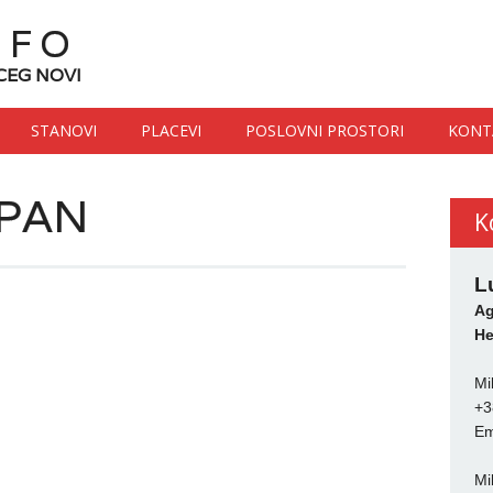
NFO
CEG NOVI
STANOVI
PLACEVI
POSLOVNI PROSTORI
KONT
PAN
K
L
Ag
He
Mi
+3
Em
Mi