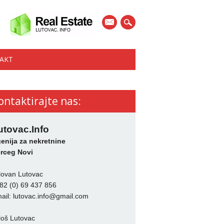
mail
AKT
ontaktirajte nas:
utovac.Info
enija za nekretnine
rceg Novi
lovan Lutovac
82 (0) 69 437 856
ail:
lutovac.info@gmail.com
loš Lutovac