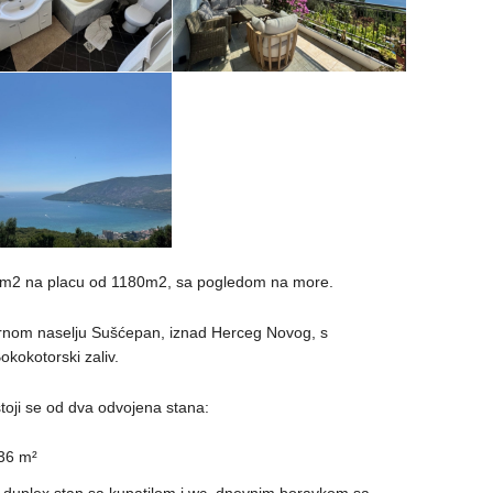
4m2 na placu od 1180m2, sa pogledom na more.
rnom naselju Sušćepan, iznad Herceg Novog, s
kokotorski zaliv.
stoji se od dva odvojena stana:
 36 m²