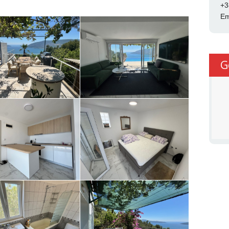
+3
Em
G