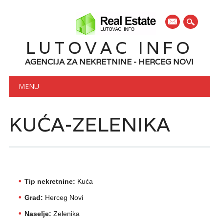
mail
LUTOVAC INFO
AGENCIJA ZA NEKRETNINE - HERCEG NOVI
Main menu
Skip to content
MENU
KUĆA-ZELENIKA
Tip nekretnine:
Kuća
Grad:
Herceg Novi
Naselje:
Zelenika