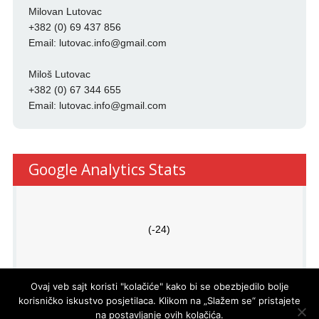
Milovan Lutovac
+382 (0) 69 437 856
Email:
lutovac.info@gmail.com
Miloš Lutovac
+382 (0) 67 344 655
Email:
lutovac.info@gmail.com
Google Analytics Stats
(-24)
Ovaj veb sajt koristi "kolačiće" kako bi se obezbjedilo bolje
korisničko iskustvo posjetilaca. Klikom na „Slažem se“ pristajete
na postavljanje ovih kolačića.