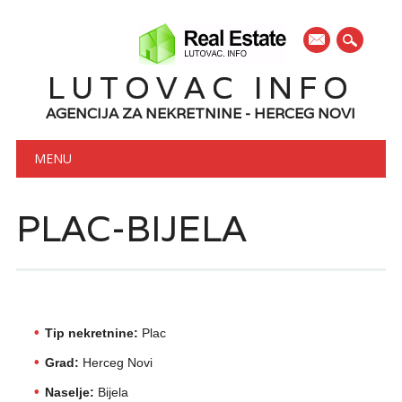
mail
LUTOVAC INFO
AGENCIJA ZA NEKRETNINE - HERCEG NOVI
Main menu
Skip to content
MENU
PLAC-BIJELA
Tip nekretnine:
Plac
Grad:
Herceg Novi
Naselje:
Bijela