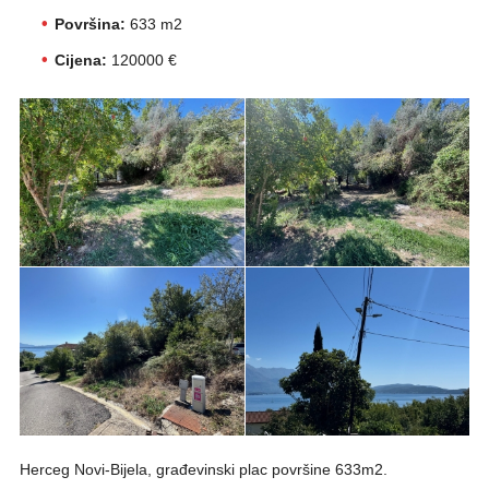
Površina:
633 m2
Cijena:
120000 €
Herceg Novi-Bijela, građevinski plac površine 633m2.