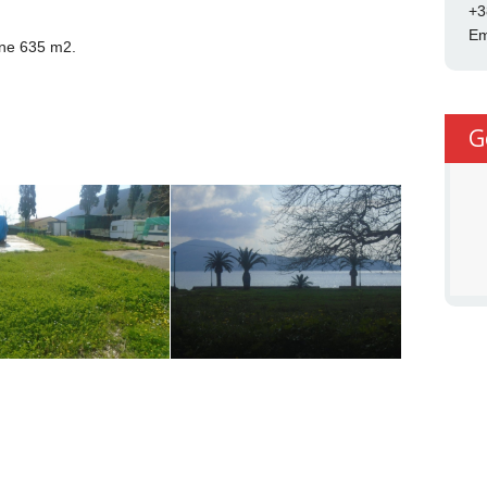
+3
Em
ine 635 m2.
G