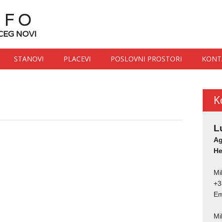
NFO
CEG NOVI
STANOVI
PLACEVI
POSLOVNI PROSTORI
KONT
K
L
Ag
He
Mi
+3
Em
Mi