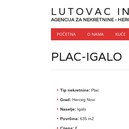
LUTOVAC I
AGENCIJA ZA NEKRETNINE - HER
Main menu
Skip to content
POČETNA
O NAMA
KUĆE
PLAC-IGALO
Tip nekretnine:
Plac
Grad:
Herceg Novi
Naselje:
Igalo
Površina:
635 m2
Cijena:
€