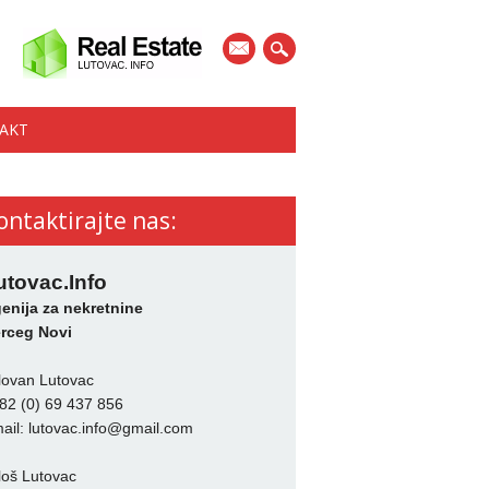
mail
AKT
ontaktirajte nas:
utovac.Info
enija za nekretnine
rceg Novi
lovan Lutovac
82 (0) 69 437 856
ail:
lutovac.info@gmail.com
loš Lutovac