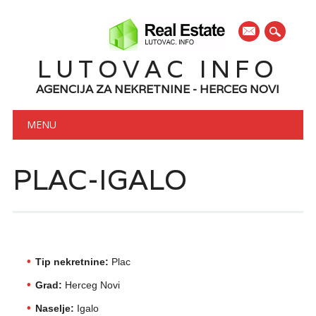
mail
LUTOVAC INFO
AGENCIJA ZA NEKRETNINE - HERCEG NOVI
Main menu
Skip to content
MENU
PLAC-IGALO
Tip nekretnine:
Plac
Grad:
Herceg Novi
Naselje:
Igalo