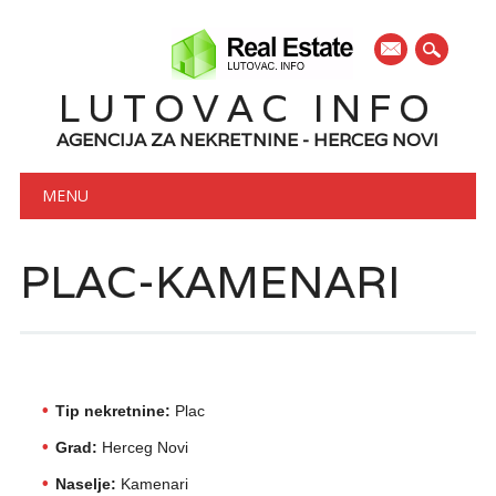
mail
LUTOVAC INFO
AGENCIJA ZA NEKRETNINE - HERCEG NOVI
Main menu
Skip to content
MENU
PLAC-KAMENARI
Tip nekretnine:
Plac
Grad:
Herceg Novi
Naselje:
Kamenari