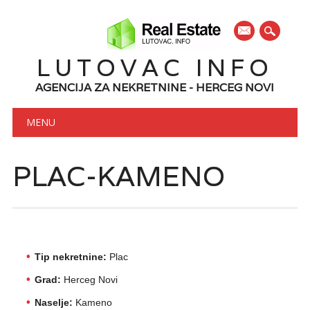
mail
LUTOVAC INFO
AGENCIJA ZA NEKRETNINE - HERCEG NOVI
Main menu
Skip to content
MENU
PLAC-KAMENO
Tip nekretnine:
Plac
Grad:
Herceg Novi
Naselje:
Kameno