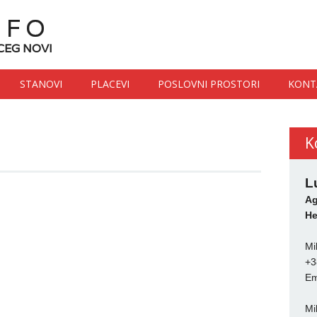
NFO
CEG NOVI
STANOVI
PLACEVI
POSLOVNI PROSTORI
KONT
K
L
Ag
He
Mi
+3
Em
Mi