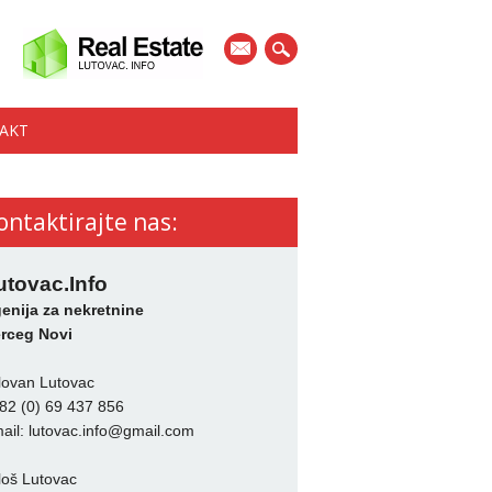
mail
AKT
ontaktirajte nas:
utovac.Info
enija za nekretnine
rceg Novi
lovan Lutovac
82 (0) 69 437 856
ail:
lutovac.info@gmail.com
loš Lutovac