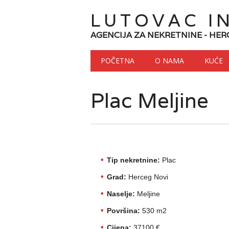
LUTOVAC I
AGENCIJA ZA NEKRETNINE - HER
Main menu
Skip to content
POČETNA
O NAMA
KUĆE
Plac Meljine
Tip nekretnine:
Plac
Grad:
Herceg Novi
Naselje:
Meljine
Površina:
530 m2
Cijena:
37100 €