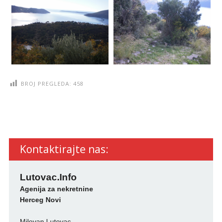
BROJ PREGLEDA:
458
Kontaktirajte nas:
Lutovac.Info
Agenija za nekretnine
Herceg Novi
Milovan Lutovac