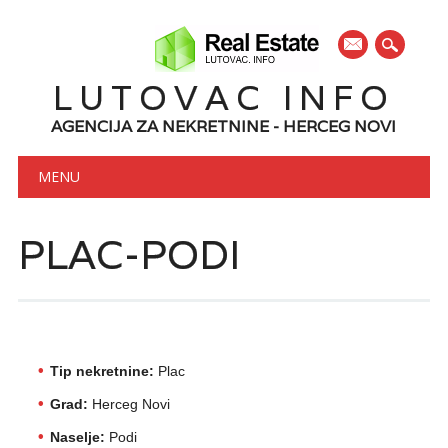
mail
LUTOVAC INFO
AGENCIJA ZA NEKRETNINE - HERCEG NOVI
Main menu
Skip to content
MENU
PLAC-PODI
Tip nekretnine:
Plac
Grad:
Herceg Novi
Naselje:
Podi