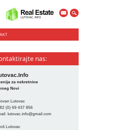
mail
AKT
ontaktirajte nas:
utovac.Info
enija za nekretnine
rceg Novi
lovan Lutovac
82 (0) 69 437 856
ail:
lutovac.info@gmail.com
loš Lutovac