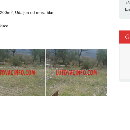
+3
Em
e 1200m2, Udaljen od mora 5km.
kuce.
G