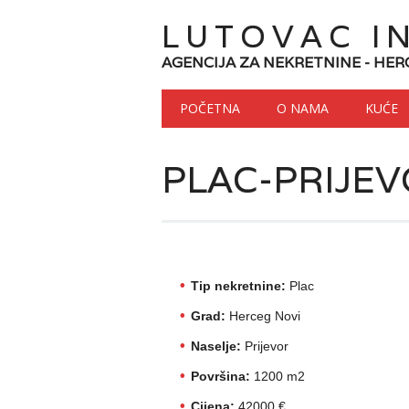
LUTOVAC I
AGENCIJA ZA NEKRETNINE - HER
Main menu
Skip to content
POČETNA
O NAMA
KUĆE
PLAC-PRIJE
Tip nekretnine:
Plac
Grad:
Herceg Novi
Naselje:
Prijevor
Površina:
1200 m2
Cijena:
42000 €