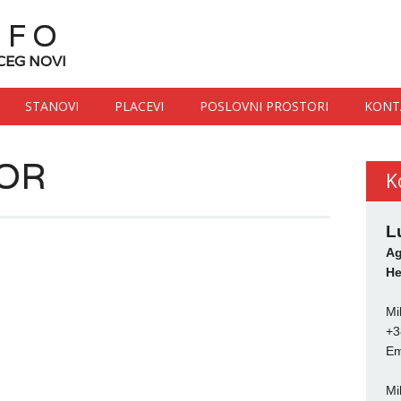
NFO
CEG NOVI
STANOVI
PLACEVI
POSLOVNI PROSTORI
KONT
VOR
K
L
Ag
He
Mi
+3
Em
Mi