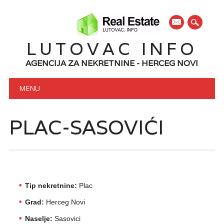
mail
LUTOVAC INFO
AGENCIJA ZA NEKRETNINE - HERCEG NOVI
Main menu
Skip to content
MENU
PLAC-SASOVIĆI
Tip nekretnine:
Plac
Grad:
Herceg Novi
Naselje:
Sasovici