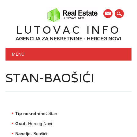
mail
LUTOVAC INFO
AGENCIJA ZA NEKRETNINE - HERCEG NOVI
Main menu
Skip to content
MENU
STAN-BAOŠIĆI
Tip nekretnine:
Stan
Grad:
Herceg Novi
Naselje:
Baošići