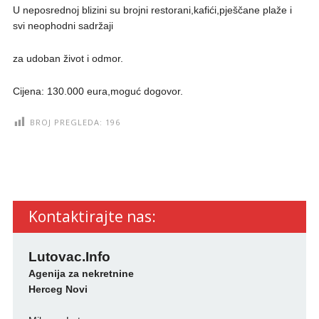
U neposrednoj blizini su brojni restorani,kafići,pješčane plaže i
svi neophodni sadržaji
za udoban život i odmor.
Cijena: 130.000 eura,moguć dogovor.
BROJ PREGLEDA:
196
Kontaktirajte nas:
Lutovac.Info
Agenija za nekretnine
Herceg Novi