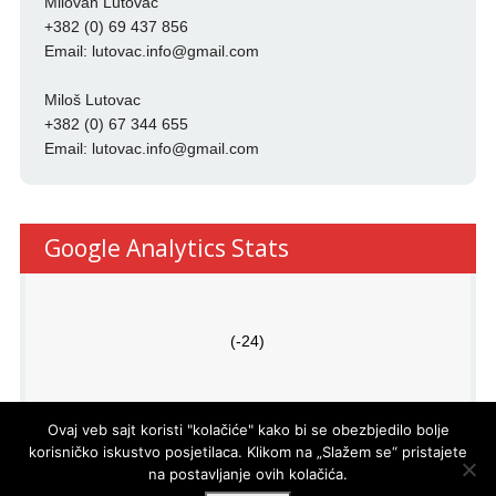
Milovan Lutovac
+382 (0) 69 437 856
Email:
lutovac.info@gmail.com
Miloš Lutovac
+382 (0) 67 344 655
Email:
lutovac.info@gmail.com
Google Analytics Stats
(-24)
Ovaj veb sajt koristi "kolačiće" kako bi se obezbjedilo bolje
korisničko iskustvo posjetilaca. Klikom na „Slažem se“ pristajete
na postavljanje ovih kolačića.
PRO
ECO
d.o.o.
© LUTOVAC INFO
- DEVELOPED BY