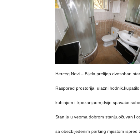
Herceg Novi – Bijela,prelijep dvosoban st
Raspored prostorija: ulazni hodnik,kupatil
kuhinjom i trpezarijaom,dvije spavaće sob
Stan je u veoma dobrom stanju,očuvan i od
sa obezbijeđenim parking mjestom ispred 