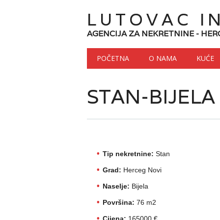
LUTOVAC I
AGENCIJA ZA NEKRETNINE - HER
Main menu
Skip to content
POČETNA
O NAMA
KUĆE
STAN-BIJELA
Tip nekretnine:
Stan
Grad:
Herceg Novi
Naselje:
Bijela
Površina:
76 m2
Cijena:
165000 €