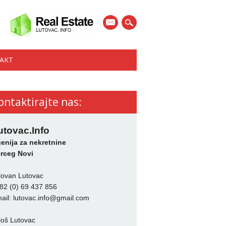
mail
AKT
ontaktirajte nas:
utovac.Info
enija za nekretnine
rceg Novi
lovan Lutovac
82 (0) 69 437 856
ail:
lutovac.info@gmail.com
loš Lutovac