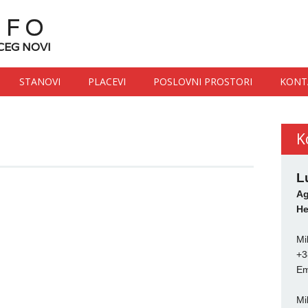
NFO
CEG NOVI
STANOVI
PLACEVI
POSLOVNI PROSTORI
KONT
K
L
Ag
He
Mi
+3
Em
Mi