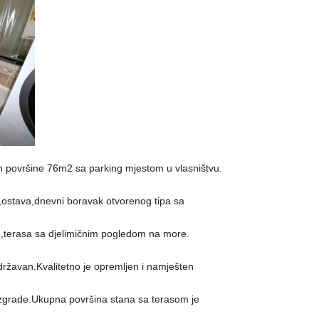
an površine 76m2 sa parking mjestom u vlasništvu.
o,ostava,dnevni boravak otvorenog tipa sa
e,terasa sa djelimičnim pogledom na more.
ržavan.Kvalitetno je opremljen i namješten
zgrade.Ukupna površina stana sa terasom je