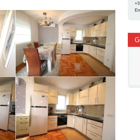
+3
Em
G