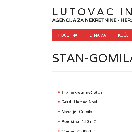
LUTOVAC I
AGENCIJA ZA NEKRETNINE - HER
Main menu
Skip to content
POČETNA
O NAMA
KUĆE
STAN-GOMIL
Tip nekretnine:
Stan
Grad:
Herceg Novi
Naselje:
Gomila
Površina:
130 m2
Cijena:
230000 €