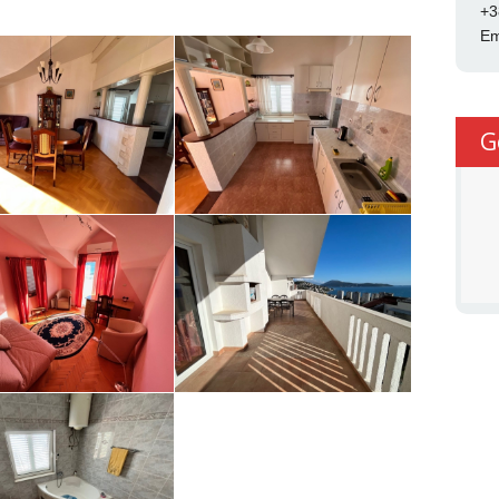
+3
Em
G