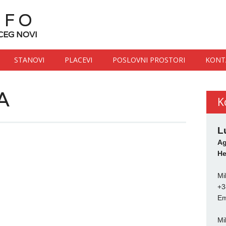
NFO
CEG NOVI
STANOVI
PLACEVI
POSLOVNI PROSTORI
KONT
A
K
L
Ag
He
Mi
+3
Em
Mi