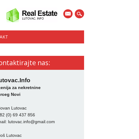
mail
AKT
ontaktirajte nas:
utovac.Info
enija za nekretnine
rceg Novi
lovan Lutovac
82 (0) 69 437 856
ail:
lutovac.info@gmail.com
loš Lutovac