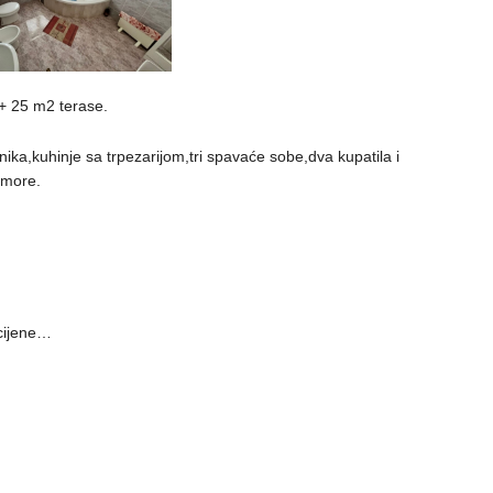
+ 25 m2 terase.
ika,kuhinje sa trpezarijom,tri spavaće sobe,dva kupatila i
 more.
cijene…