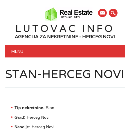
mail
LUTOVAC INFO
AGENCIJA ZA NEKRETNINE - HERCEG NOVI
Main menu
Skip to content
MENU
STAN-HERCEG NOVI
Tip nekretnine:
Stan
Grad:
Herceg Novi
Naselje:
Herceg Novi