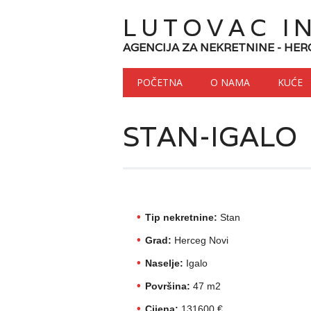
LUTOVAC I
AGENCIJA ZA NEKRETNINE - HER
Main menu
Skip to content
POČETNA
O NAMA
KUĆE
STAN-IGALO
Tip nekretnine:
Stan
Grad:
Herceg Novi
Naselje:
Igalo
Površina:
47 m2
Cijena:
131600 €