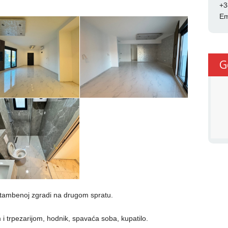
+3
Em
G
stambenoj zgradi na drugom spratu.
 i trpezarijom, hodnik, spavaća soba, kupatilo.