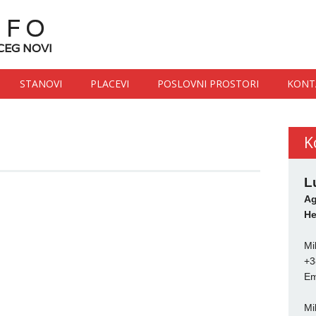
NFO
CEG NOVI
STANOVI
PLACEVI
POSLOVNI PROSTORI
KONT
K
L
Ag
He
Mi
+3
Em
Mi