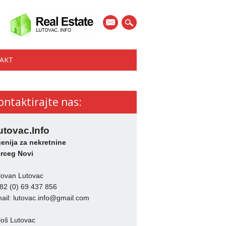
mail
AKT
ontaktirajte nas:
utovac.Info
enija za nekretnine
rceg Novi
lovan Lutovac
82 (0) 69 437 856
ail:
lutovac.info@gmail.com
loš Lutovac