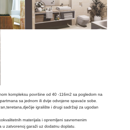
đenom kompleksu površine od 40 -116m2 sa pogledom na
apartmana sa jednom ili dvije odvojene spavaće sobe.
n,teretana,dječije igralište i drugi sadržaji za ugodan
okokvalitetnih materijala i opremljeni savremenim
a u zatvorenoj garaži uz dodatnu doplatu.