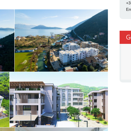
+3
Em
G