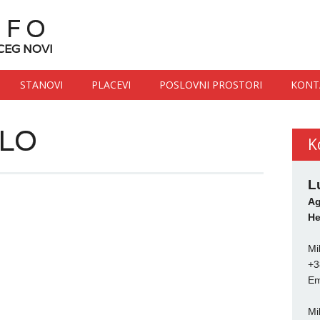
NFO
CEG NOVI
STANOVI
PLACEVI
POSLOVNI PROSTORI
KONT
ALO
K
L
Ag
He
Mi
+3
Em
Mi