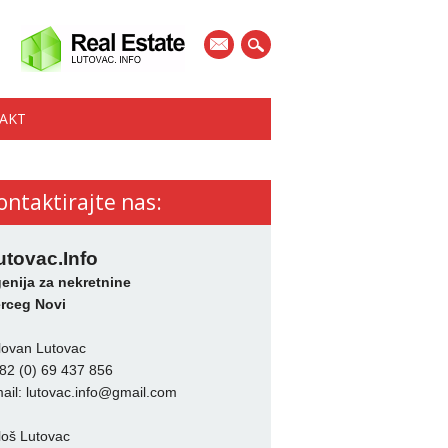
mail
AKT
ontaktirajte nas:
utovac.Info
enija za nekretnine
rceg Novi
lovan Lutovac
82 (0) 69 437 856
ail:
lutovac.info@gmail.com
loš Lutovac