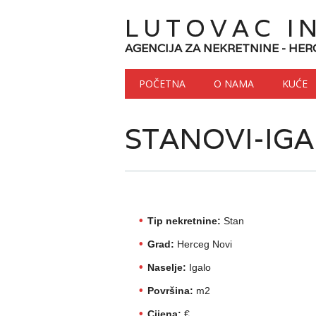
LUTOVAC I
AGENCIJA ZA NEKRETNINE - HER
Main menu
Skip to content
POČETNA
O NAMA
KUĆE
STANOVI-IG
Tip nekretnine:
Stan
Grad:
Herceg Novi
Naselje:
Igalo
Površina:
m2
Cijena:
€