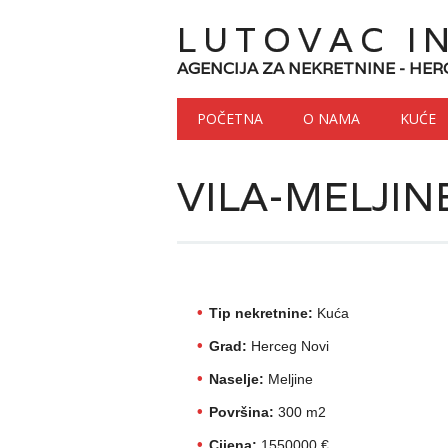
LUTOVAC I
AGENCIJA ZA NEKRETNINE - HER
Main menu
Skip to content
POČETNA
O NAMA
KUĆE
VILA-MELJIN
Tip nekretnine:
Kuća
Grad:
Herceg Novi
Naselje:
Meljine
Površina:
300 m2
Cijena:
1550000 €