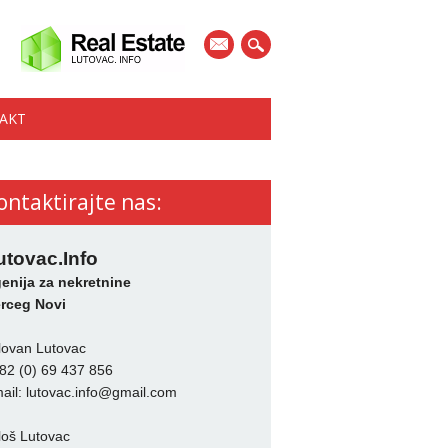
mail
AKT
ontaktirajte nas:
utovac.Info
enija za nekretnine
rceg Novi
lovan Lutovac
82 (0) 69 437 856
ail:
lutovac.info@gmail.com
loš Lutovac