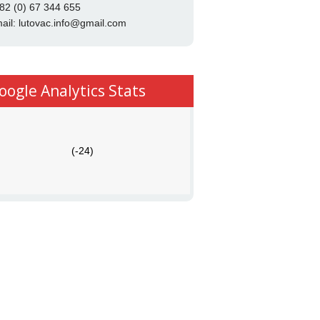
82 (0) 67 344 655
ail:
lutovac.info@gmail.com
oogle Analytics Stats
(-24)