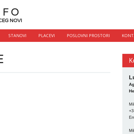
NFO
CEG NOVI
STANOVI
PLACEVI
POSLOVNI PROSTORI
KONT
E
K
L
Ag
He
Mi
+3
Em
Mi