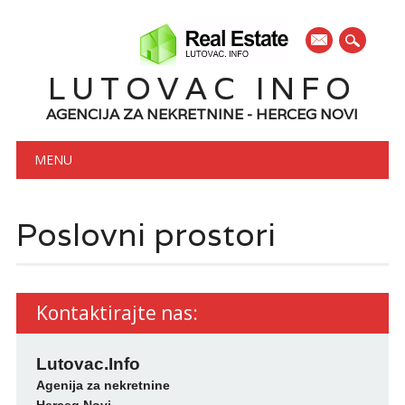
mail
LUTOVAC INFO
AGENCIJA ZA NEKRETNINE - HERCEG NOVI
Main menu
Skip to content
MENU
Poslovni prostori
Kontaktirajte nas:
Lutovac.Info
Agenija za nekretnine