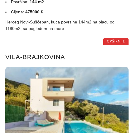
Površina:
144 m2
Cijena:
475000 €
Herceg Novi-Sušćepan, kuća površine 144m2 na placu od
1180m2, sa pogledom na more.
OPŠIRNIJE
VILA-BRAJKOVINA