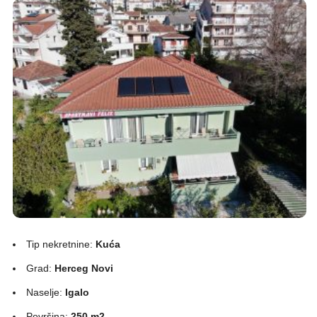
Tip nekretnine:
Kuća
Grad:
Herceg Novi
Naselje:
Igalo
Površina:
250 m2