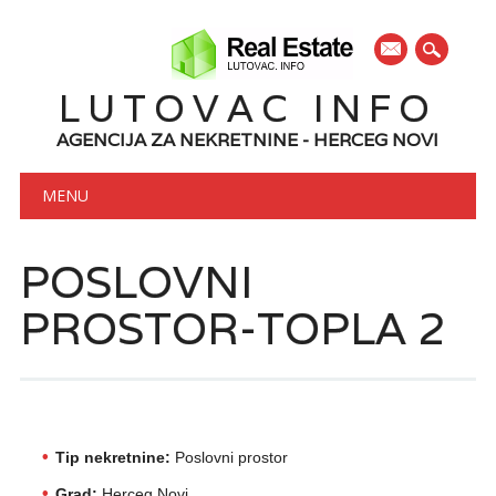
mail
LUTOVAC INFO
AGENCIJA ZA NEKRETNINE - HERCEG NOVI
Main menu
Skip to content
MENU
POSLOVNI
PROSTOR-TOPLA 2
Tip nekretnine:
Poslovni prostor
Grad:
Herceg Novi