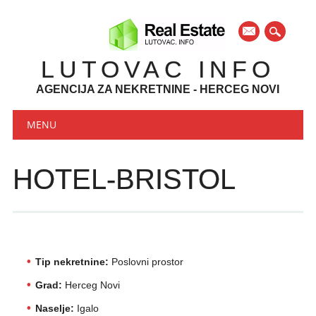
mail
LUTOVAC INFO
AGENCIJA ZA NEKRETNINE - HERCEG NOVI
Main menu
Skip to content
MENU
HOTEL-BRISTOL
Tip nekretnine:
Poslovni prostor
Grad:
Herceg Novi
Naselje:
Igalo