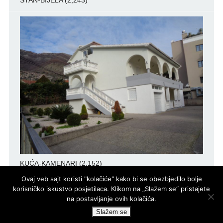
STAN-BIJELA
(2,243)
KUĆA-KAMENARI
(2,152)
Ovaj veb sajt koristi "kolačiće" kako bi se obezbjedilo bolje
korisničko iskustvo posjetilaca. Klikom na „Slažem se“ pristajete
na postavljanje ovih kolačića.
PRO
ECO
d.o.o.
© LUTOVAC INFO
- DEVELOPED BY
Slažem se
POWERED BY
WP DEV SHED