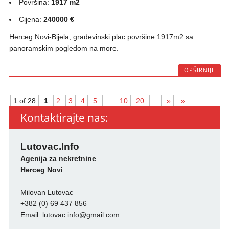
Površina:
1917 m2
Cijena:
240000 €
Herceg Novi-Bijela, građevinski plac površine 1917m2 sa
panoramskim pogledom na more.
OPŠIRNIJE
1 of 28
1
2
3
4
5
...
10
20
...
»
»
Kontaktirajte nas:
Lutovac.Info
Agenija za nekretnine
Herceg Novi
Milovan Lutovac
+382 (0) 69 437 856
Email:
lutovac.info@gmail.com