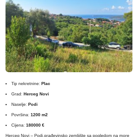
Tip nekretnine:
Plac
Grad:
Herceg Novi
Naselje:
Podi
Površina:
1200 m2
Cijena:
180000 €
Herceg Novi – Podi,građevinsko zemljište sa pogledom na more