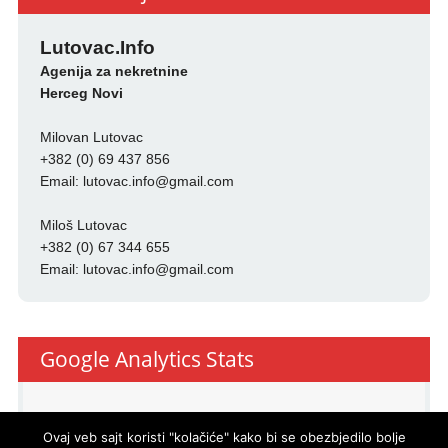
Lutovac.Info
Agenija za nekretnine
Herceg Novi
Milovan Lutovac
+382 (0) 69 437 856
Email:
lutovac.info@gmail.com
Miloš Lutovac
+382 (0) 67 344 655
Email:
lutovac.info@gmail.com
Google Analytics Stats
Ovaj veb sajt koristi "kolačiće" kako bi se obezbjedilo bolje
(-24)