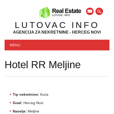
mail
LUTOVAC INFO
AGENCIJA ZA NEKRETNINE - HERCEG NOVI
Main menu
Skip to content
MENU
Hotel RR Meljine
Tip nekretnine:
Kuća
Grad:
Herceg Novi
Naselje:
Meljine