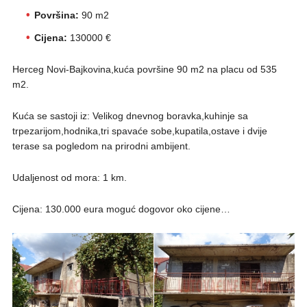
Površina:
90 m2
Cijena:
130000 €
Herceg Novi-Bajkovina,kuća površine 90 m2 na placu od 535
m2.
Kuća se sastoji iz: Velikog dnevnog boravka,kuhinje sa
trpezarijom,hodnika,tri spavaće sobe,kupatila,ostave i dvije
terase sa pogledom na prirodni ambijent.
Udaljenost od mora: 1 km.
Cijena: 130.000 eura moguć dogovor oko cijene…