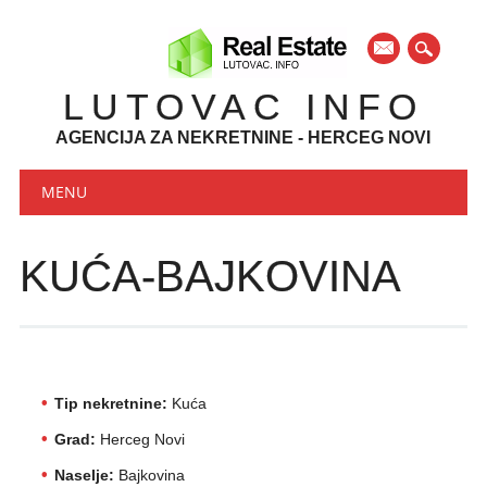
mail
LUTOVAC INFO
AGENCIJA ZA NEKRETNINE - HERCEG NOVI
Main menu
Skip to content
MENU
KUĆA-BAJKOVINA
Tip nekretnine:
Kuća
Grad:
Herceg Novi
Naselje:
Bajkovina