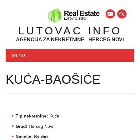
mail
LUTOVAC INFO
AGENCIJA ZA NEKRETNINE - HERCEG NOVI
Main menu
Skip to content
MENU
KUĆA-BAOŠIĆE
Tip nekretnine:
Kuća
Grad:
Herceg Novi
Naselje:
Baošiće