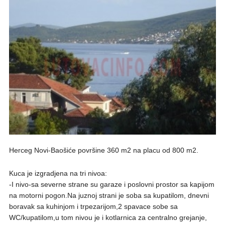
Herceg Novi-Baošiće površine 360 m2 na placu od 800 m2.
Kuca je izgradjena na tri nivoa:
-I nivo-sa severne strane su garaze i poslovni prostor sa kapijom
na motorni pogon.Na juznoj strani je soba sa kupatilom, dnevni
boravak sa kuhinjom i trpezarijom,2 spavace sobe sa
WC/kupatilom,u tom nivou je i kotlarnica za centralno grejanje,