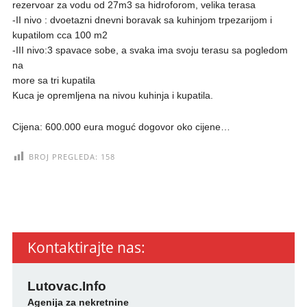
rezervoar za vodu od 27m3 sa hidroforom, velika terasa
-II nivo : dvoetazni dnevni boravak sa kuhinjom trpezarijom i
kupatilom cca 100 m2
-III nivo:3 spavace sobe, a svaka ima svoju terasu sa pogledom
na
more sa tri kupatila
Kuca je opremljena na nivou kuhinja i kupatila.
Cijena: 600.000 eura moguć dogovor oko cijene…
BROJ PREGLEDA:
158
Kontaktirajte nas:
Lutovac.Info
Agenija za nekretnine