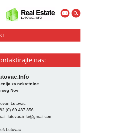
mail
KT
ontaktirajte nas:
utovac.Info
enija za nekretnine
rceg Novi
lovan Lutovac
82 (0) 69 437 856
ail:
lutovac.info@gmail.com
loš Lutovac