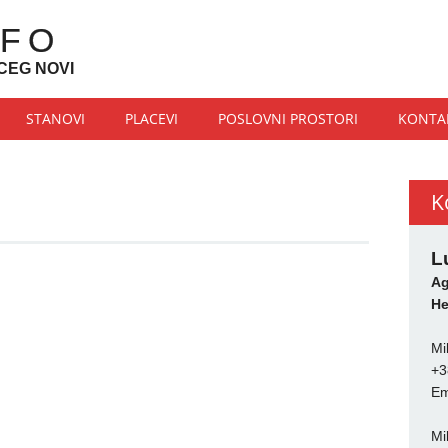
NFO
CEG NOVI
STANOVI
PLACEVI
POSLOVNI PROSTORI
KONTA
K
L
Ag
He
Mi
+3
Em
Mi