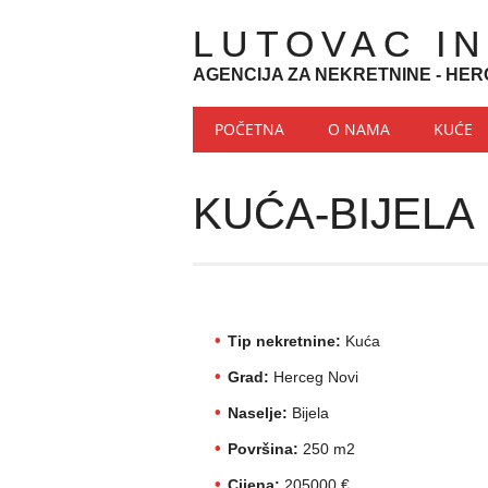
LUTOVAC I
AGENCIJA ZA NEKRETNINE - HER
Main menu
Skip to content
POČETNA
O NAMA
KUĆE
KUĆA-BIJELA
Tip nekretnine:
Kuća
Grad:
Herceg Novi
Naselje:
Bijela
Površina:
250 m2
Cijena:
205000 €