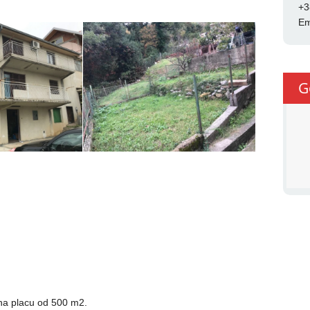
+3
Em
G
na placu od 500 m2.