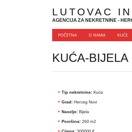
LUTOVAC I
AGENCIJA ZA NEKRETNINE - HER
Main menu
Skip to content
POČETNA
O NAMA
KUĆE
KUĆA-BIJELA
Tip nekretnine:
Kuća
Grad:
Herceg Novi
Naselje:
Bijela
Površina:
260 m2
Cijena:
300000 €