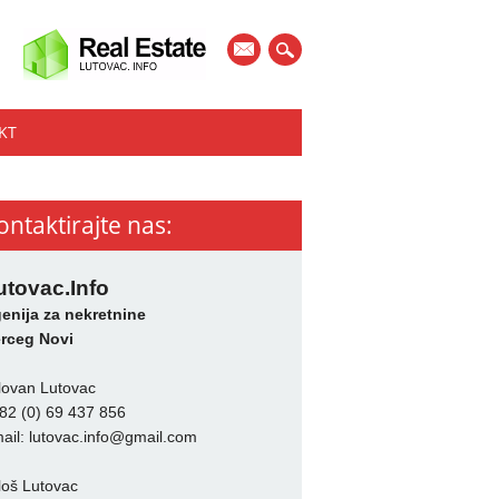
mail
KT
ontaktirajte nas:
utovac.Info
enija za nekretnine
rceg Novi
lovan Lutovac
82 (0) 69 437 856
ail:
lutovac.info@gmail.com
loš Lutovac