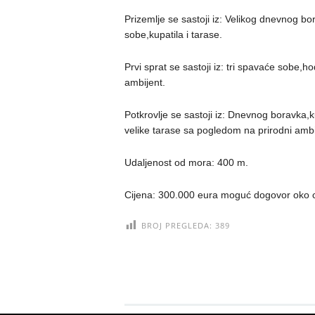
Prizemlje se sastoji iz: Velikog dnevnog b
sobe,kupatila i tarase.
Prvi sprat se sastoji iz: tri spavaće sobe,h
ambijent.
Potkrovlje se sastoji iz: Dnevnog boravka,
velike tarase sa pogledom na prirodni ambi
Udaljenost od mora: 400 m.
Cijena: 300.000 eura moguć dogovor oko 
BROJ PREGLEDA:
389