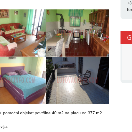
+3
Em
G
 + pomoćni objekat površine 40 m2 na placu od 377 m2.
vlja.