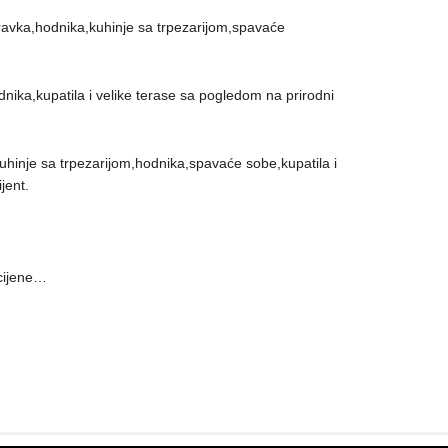
oravka,hodnika,kuhinje sa trpezarijom,spavaće
odnika,kupatila i velike terase sa pogledom na prirodni
kuhinje sa trpezarijom,hodnika,spavaće sobe,kupatila i
jent.
cijene…