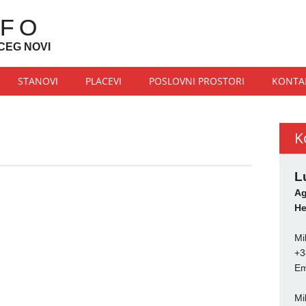
NFO
CEG NOVI
STANOVI
PLACEVI
POSLOVNI PROSTORI
KONTA
K
L
Ag
He
Mi
+3
Em
Mi