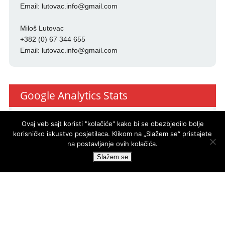
Email:
lutovac.info@gmail.com
Miloš Lutovac
+382 (0) 67 344 655
Email:
lutovac.info@gmail.com
Google Analytics Stats
Ovaj veb sajt koristi "kolačiće" kako bi se obezbjedilo bolje
korisničko iskustvo posjetilaca. Klikom na „Slažem se“ pristajete
(-24)
na postavljanje ovih kolačića.
Slažem se
PRO
ECO
d.o.o.
© LUTOVAC INFO
- DEVELOPED BY
POWERED BY
WP DEV SHED