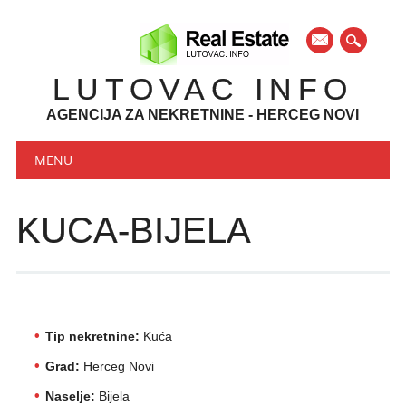
mail
LUTOVAC INFO
AGENCIJA ZA NEKRETNINE - HERCEG NOVI
Main menu
Skip to content
MENU
KUCA-BIJELA
Tip nekretnine:
Kuća
Grad:
Herceg Novi
Naselje:
Bijela