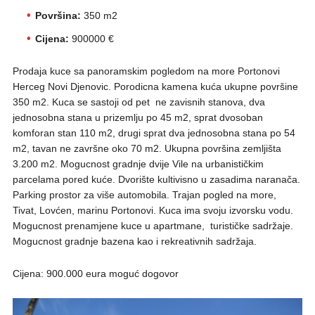
Površina:
350 m2
Cijena:
900000 €
Prodaja kuce sa panoramskim pogledom na more Portonovi
Herceg Novi Djenovic. Porodicna kamena kuća ukupne površine
350 m2. Kuca se sastoji od pet ne zavisnih stanova, dva
jednosobna stana u prizemlju po 45 m2, sprat dvosoban
komforan stan 110 m2, drugi sprat dva jednosobna stana po 54
m2, tavan ne završne oko 70 m2. Ukupna površina zemljišta
3.200 m2. Mogucnost gradnje dvije Vile na urbanističkim
parcelama pored kuće. Dvorište kultivisno u zasadima naranača.
Parking prostor za više automobila. Trajan pogled na more,
Tivat, Lovćen, marinu Portonovi. Kuca ima svoju izvorsku vodu.
Mogucnost prenamjene kuce u apartmane, turističke sadržaje.
Mogucnost gradnje bazena kao i rekreativnih sadržaja.
Cijena: 900.000 eura moguć dogovor