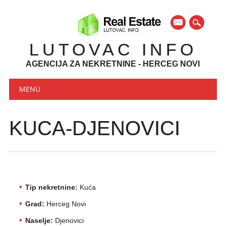
mail
LUTOVAC INFO
AGENCIJA ZA NEKRETNINE - HERCEG NOVI
Main menu
Skip to content
MENU
KUCA-DJENOVICI
Tip nekretnine:
Kuća
Grad:
Herceg Novi
Naselje:
Djenovici