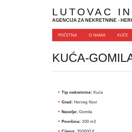
LUTOVAC I
AGENCIJA ZA NEKRETNINE - HER
Main menu
Skip to content
POČETNA
O NAMA
KUĆE
KUĆA-GOMIL
Tip nekretnine:
Kuća
Grad:
Herceg Novi
Naselje:
Gomila
Površina:
200 m2
Cijena:
350000 €