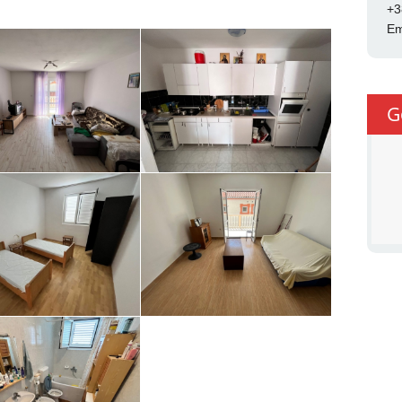
+3
Em
G