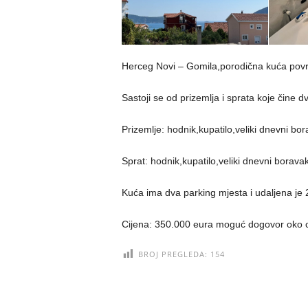
Herceg Novi – Gomila,porodična kuća pov
Sastoji se od prizemlja i sprata koje čin
Prizemlje: hodnik,kupatilo,veliki dnevni bo
Sprat: hodnik,kupatilo,veliki dnevni borava
Kuća ima dva parking mjesta i udaljena je
Cijena: 350.000 eura moguć dogovor oko 
BROJ PREGLEDA:
154