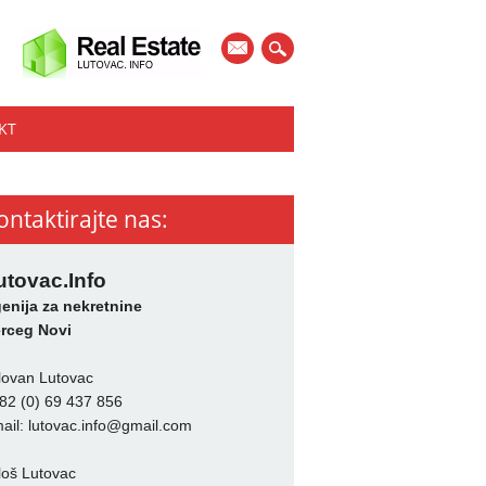
mail
KT
ontaktirajte nas:
utovac.Info
enija za nekretnine
rceg Novi
lovan Lutovac
82 (0) 69 437 856
ail:
lutovac.info@gmail.com
loš Lutovac