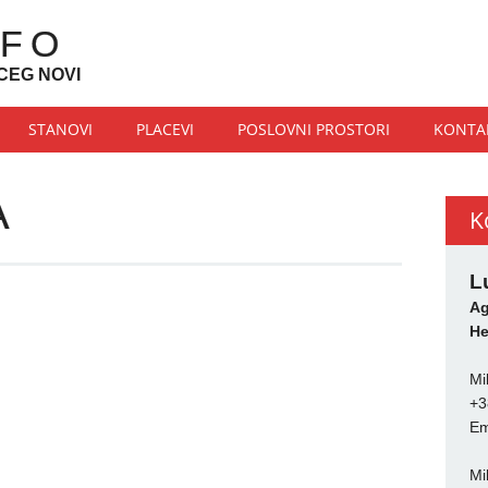
NFO
CEG NOVI
STANOVI
PLACEVI
POSLOVNI PROSTORI
KONTA
A
K
L
Ag
He
Mi
+3
Em
Mi