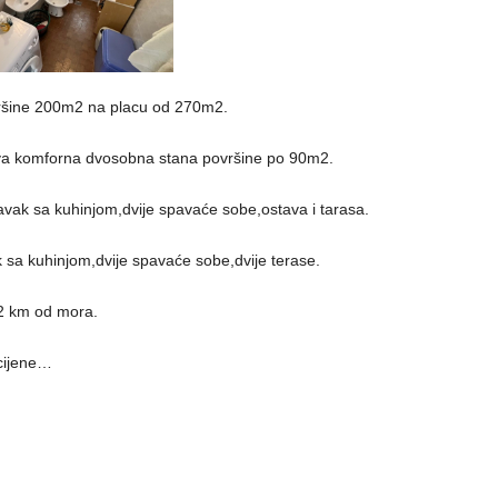
ršine 200m2 na placu od 270m2.
e dva komforna dvosobna stana površine po 90m2.
ravak sa kuhinjom,dvije spavaće sobe,ostava i tarasa.
k sa kuhinjom,dvije spavaće sobe,dvije terase.
 2 km od mora.
cijene…