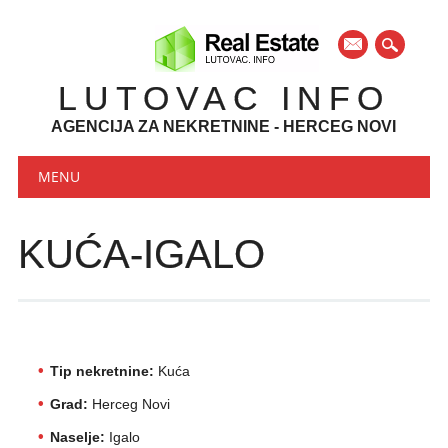
mail
LUTOVAC INFO
AGENCIJA ZA NEKRETNINE - HERCEG NOVI
Main menu
Skip to content
MENU
KUĆA-IGALO
Tip nekretnine:
Kuća
Grad:
Herceg Novi
Naselje:
Igalo