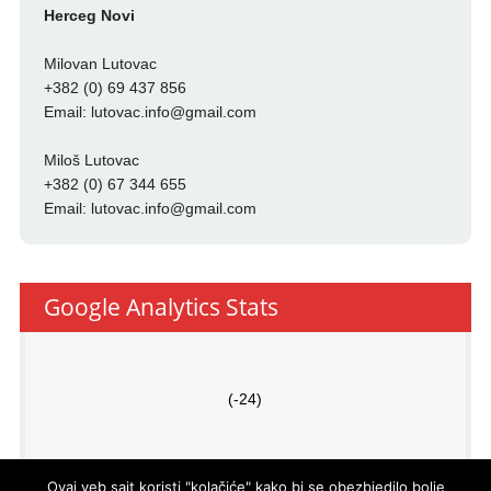
Herceg Novi
Milovan Lutovac
+382 (0) 69 437 856
Email:
lutovac.info@gmail.com
Miloš Lutovac
+382 (0) 67 344 655
Email:
lutovac.info@gmail.com
Google Analytics Stats
(-24)
Ovaj veb sajt koristi "kolačiće" kako bi se obezbjedilo bolje