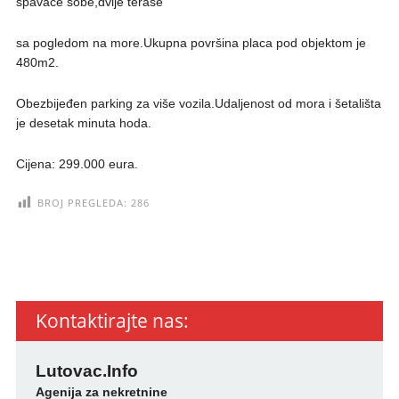
spavaće sobe,dvije terase
sa pogledom na more.Ukupna površina placa pod objektom je
480m2.
Obezbijeđen parking za više vozila.Udaljenost od mora i šetališta
je desetak minuta hoda.
Cijena: 299.000 eura.
BROJ PREGLEDA:
286
Kontaktirajte nas:
Lutovac.Info
Agenija za nekretnine