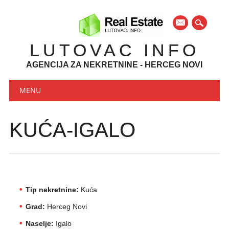
mail
LUTOVAC INFO
AGENCIJA ZA NEKRETNINE - HERCEG NOVI
Main menu
Skip to content
MENU
KUĆA-IGALO
Tip nekretnine:
Kuća
Grad:
Herceg Novi
Naselje:
Igalo