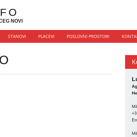
NFO
CEG NOVI
STANOVI
PLACEVI
POSLOVNI PROSTORI
KONTA
NO
K
L
Ag
He
Mi
+3
Em
Mi