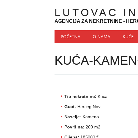
LUTOVAC I
AGENCIJA ZA NEKRETNINE - HER
Main menu
Skip to content
POČETNA
O NAMA
KUĆE
KUĆA-KAME
Tip nekretnine:
Kuća
Grad:
Herceg Novi
Naselje:
Kameno
Površina:
200 m2
Cijena:
185000 €