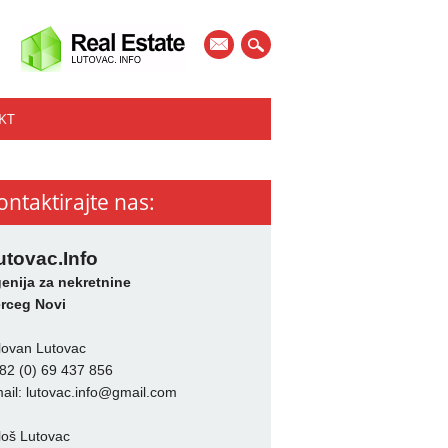
mail
KT
ontaktirajte nas:
utovac.Info
enija za nekretnine
rceg Novi
lovan Lutovac
82 (0) 69 437 856
ail:
lutovac.info@gmail.com
loš Lutovac