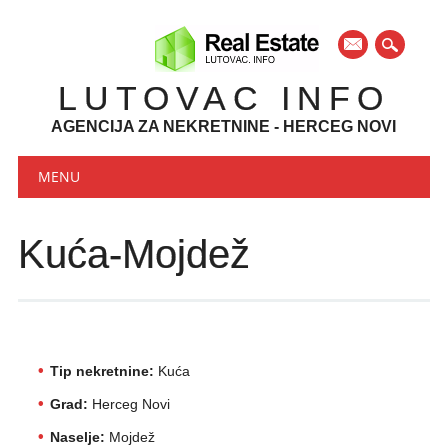
mail
LUTOVAC INFO
AGENCIJA ZA NEKRETNINE - HERCEG NOVI
Main menu
Skip to content
MENU
Kuća-Mojdež
Tip nekretnine:
Kuća
Grad:
Herceg Novi
Naselje:
Mojdež