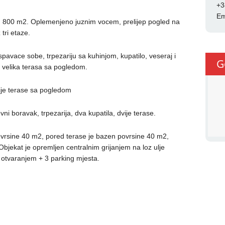
+3
Em
 800 m2. Oplemenjeno juznim vocem, prelijep pogled na
tri etaze.
 spavace sobe, trpezariju sa kuhinjom, kupatilo, veseraj i
G
 i velika terasa sa pogledom.
ije terase sa pogledom
ni boravak, trpezarija, dva kupatila, dvije terase.
ovrsine 40 m2, pored terase je bazen povrsine 40 m2,
jekat je opremljen centralnim grijanjem na loz ulje
m otvaranjem + 3 parking mjesta.