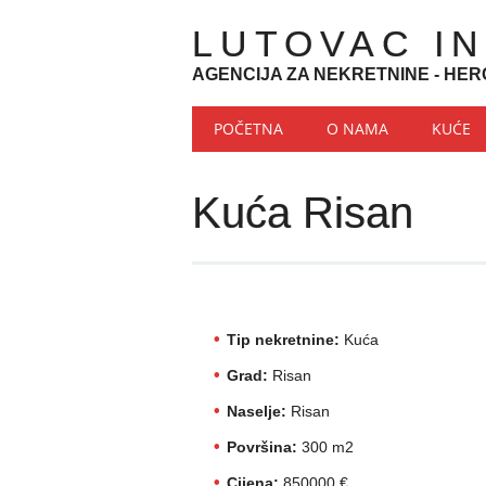
LUTOVAC I
AGENCIJA ZA NEKRETNINE - HER
Main menu
Skip to content
POČETNA
O NAMA
KUĆE
Kuća Risan
Tip nekretnine:
Kuća
Grad:
Risan
Naselje:
Risan
Površina:
300 m2
Cijena:
850000 €