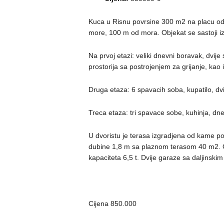
Kuca u Risnu povrsine 300 m2 na placu od
more, 100 m od mora. Objekat se sastoji iz 
Na prvoj etazi: veliki dnevni boravak, dvije
prostorija sa postrojenjem za grijanje, kao
Druga etaza: 6 spavacih soba, kupatilo, dv
Treca etaza: tri spavace sobe, kuhinja, dnev
U dvoristu je terasa izgradjena od kame p
dubine 1,8 m sa plaznom terasom 40 m2. Ob
kapaciteta 6,5 t. Dvije garaze sa daljinski
Cijena 850.000