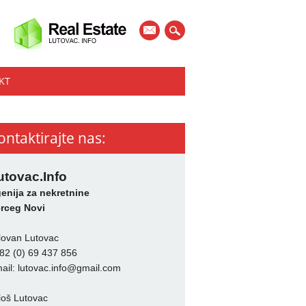
mail
KT
ontaktirajte nas:
utovac.Info
enija za nekretnine
rceg Novi
lovan Lutovac
82 (0) 69 437 856
ail:
lutovac.info@gmail.com
loš Lutovac