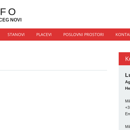
NFO
CEG NOVI
STANOVI
PLACEVI
POSLOVNI PROSTORI
KONTA
K
L
Ag
He
Mi
+3
Em
Mi