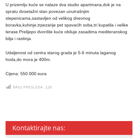
U prizemlju kuće se nalaze dva studio apartmana,dok je na
spratu dvoetažni stan povezan unutrašnjim
stepenicama,sastavljen od velikog dnevnog
boravka,kuhinje,trpezarije pet spavaćih soba,tri kupatila i velike
terase.Prelijepo dvorište kuće obiluje zasadima mediteranskog
bilja i rastinja.
Udaljenost od centra starog grada je 5-6 minuta laganog
hoda,do mora je 400m.
Cijena: 550.000 eura
BROJ PREGLEDA:
228
Kontaktirajte nas: