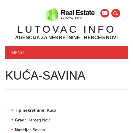
mail
LUTOVAC INFO
AGENCIJA ZA NEKRETNINE - HERCEG NOVI
Main menu
Skip to content
MENU
KUĆA-SAVINA
Tip nekretnine:
Kuća
Grad:
Herceg Novi
Naselje:
Savina