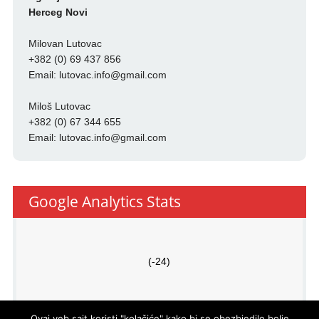
Herceg Novi
Milovan Lutovac
+382 (0) 69 437 856
Email:
lutovac.info@gmail.com
Miloš Lutovac
+382 (0) 67 344 655
Email:
lutovac.info@gmail.com
Google Analytics Stats
(-24)
Ovaj veb sajt koristi "kolačiće" kako bi se obezbjedilo bolje