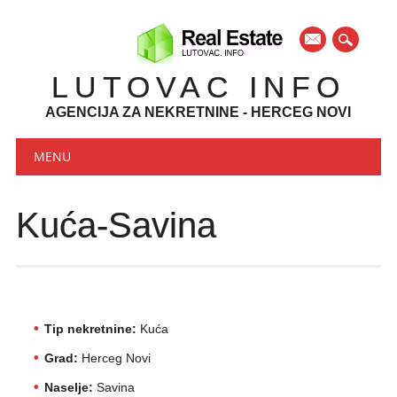
mail
LUTOVAC INFO
AGENCIJA ZA NEKRETNINE - HERCEG NOVI
Main menu
Skip to content
MENU
Kuća-Savina
Tip nekretnine:
Kuća
Grad:
Herceg Novi
Naselje:
Savina