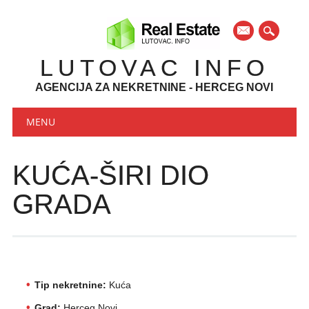
mail
LUTOVAC INFO
AGENCIJA ZA NEKRETNINE - HERCEG NOVI
Main menu
Skip to content
MENU
KUĆA-ŠIRI DIO
GRADA
Tip nekretnine:
Kuća
Grad:
Herceg Novi