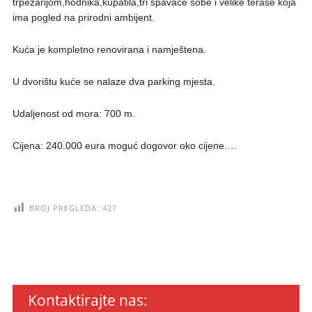
trpezarijom,hodnika,kupatila,tri spavaće sobe i velike terase koja
ima pogled na prirodni ambijent.
Kuća je kompletno renovirana i namještena.
U dvorištu kuće se nalaze dva parking mjesta.
Udaljenost od mora: 700 m.
Cijena: 240.000 eura moguć dogovor oko cijene….
BROJ PREGLEDA:
427
Kontaktirajte nas: