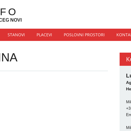
NFO
CEG NOVI
STANOVI
PLACEVI
POSLOVNI PROSTORI
KONTA
INA
K
L
Ag
He
Mi
+3
Em
Mi