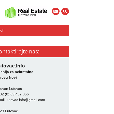
mail
KT
ontaktirajte nas:
utovac.Info
enija za nekretnine
rceg Novi
lovan Lutovac
82 (0) 69 437 856
ail:
lutovac.info@gmail.com
loš Lutovac