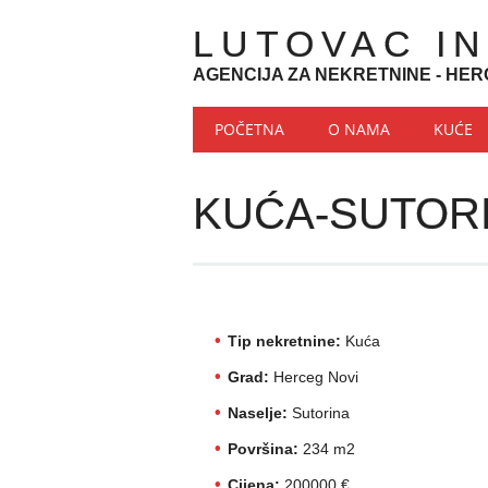
LUTOVAC I
AGENCIJA ZA NEKRETNINE - HER
Main menu
Skip to content
POČETNA
O NAMA
KUĆE
KUĆA-SUTOR
Tip nekretnine:
Kuća
Grad:
Herceg Novi
Naselje:
Sutorina
Površina:
234 m2
Cijena:
200000 €