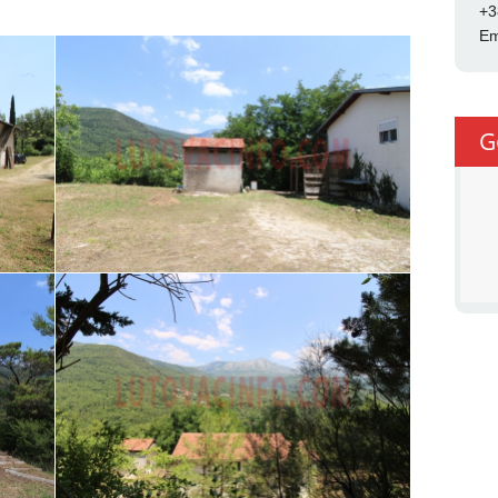
+3
Em
G