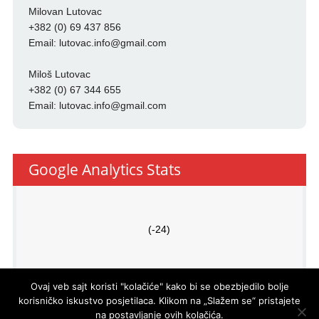
Milovan Lutovac
+382 (0) 69 437 856
Email:
lutovac.info@gmail.com
Miloš Lutovac
+382 (0) 67 344 655
Email:
lutovac.info@gmail.com
Google Analytics Stats
(-24)
Ovaj veb sajt koristi "kolačiće" kako bi se obezbjedilo bolje
korisničko iskustvo posjetilaca. Klikom na „Slažem se“ pristajete
na postavljanje ovih kolačića.