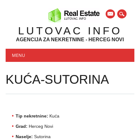
mail
LUTOVAC INFO
AGENCIJA ZA NEKRETNINE - HERCEG NOVI
Main menu
Skip to content
MENU
KUĆA-SUTORINA
Tip nekretnine:
Kuća
Grad:
Herceg Novi
Naselje:
Sutorina