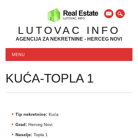
mail
LUTOVAC INFO
AGENCIJA ZA NEKRETNINE - HERCEG NOVI
Main menu
Skip to content
MENU
KUĆA-TOPLA 1
Tip nekretnine:
Kuća
Grad:
Herceg Novi
Naselje:
Topla 1