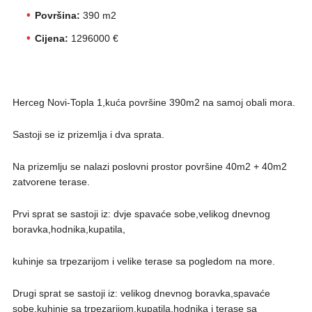
Površina:
390 m2
Cijena:
1296000 €
Herceg Novi-Topla 1,kuća površine 390m2 na samoj obali mora.
Sastoji se iz prizemlja i dva sprata.
Na prizemlju se nalazi poslovni prostor površine 40m2 + 40m2
zatvorene terase.
Prvi sprat se sastoji iz: dvje spavaće sobe,velikog dnevnog
boravka,hodnika,kupatila,
kuhinje sa trpezarijom i velike terase sa pogledom na more.
Drugi sprat se sastoji iz: velikog dnevnog boravka,spavaće
sobe,kuhinje sa trpezarijom,kupatila,hodnika i terase sa