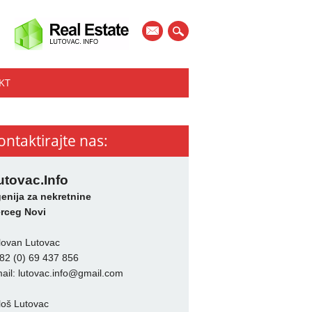
mail
KT
ontaktirajte nas:
utovac.Info
enija za nekretnine
rceg Novi
lovan Lutovac
82 (0) 69 437 856
ail:
lutovac.info@gmail.com
loš Lutovac