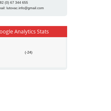
82 (0) 67 344 655
ail:
lutovac.info@gmail.com
oogle Analytics Stats
(-24)