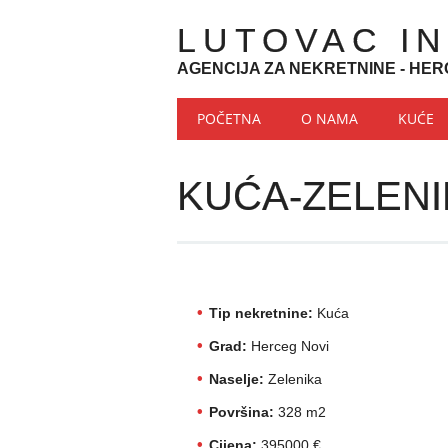
LUTOVAC I
AGENCIJA ZA NEKRETNINE - HER
Main menu
Skip to content
POČETNA
O NAMA
KUĆE
KUĆA-ZELENI
Tip nekretnine:
Kuća
Grad:
Herceg Novi
Naselje:
Zelenika
Površina:
328 m2
Cijena:
395000 €