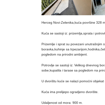
Herceg Novi-Zelenika,kuća površine 328 
Kuća se sastoji iz: prizemlja,sprata i potrovl
Prizemlje i sprat su povezani unutrašnjim 
boravka,kuhinje sa trpezarijom,hodnika,četir
pogledom na prirodni ambijent.
Potrovlje se sastoji iz: Velikog dnevnog bo
sobe,kupatila i tarase sa pogledom na prir
U dvorištu kuće se nalazi pomoćni objekat
Kuća ima prelijepo ogradjeno dvorište.
Udaljenost od mora: 900 m.