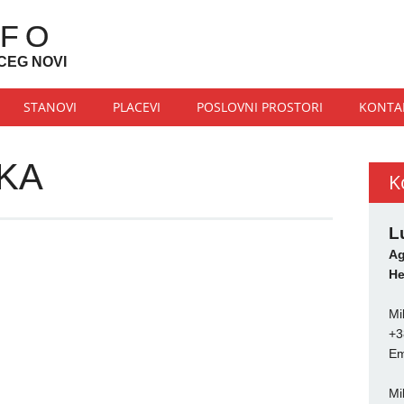
NFO
CEG NOVI
STANOVI
PLACEVI
POSLOVNI PROSTORI
KONTA
KA
K
L
Ag
He
Mi
+3
Em
Mi