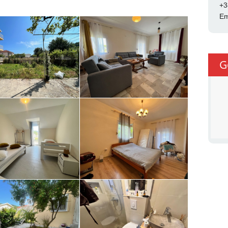
+3
Em
G