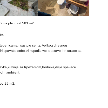
m2 na placu od 583 m2.
ja.
stepenicama i sastoje se iz: Velikog dnevnog
i spavaće sobe,tri kupatila,wc-a,ostave i tri tarase sa
ravka,kuhinje sa trpezarijom,hodnika,dvije spavaće
odni ambijent.
 od 28 m2.