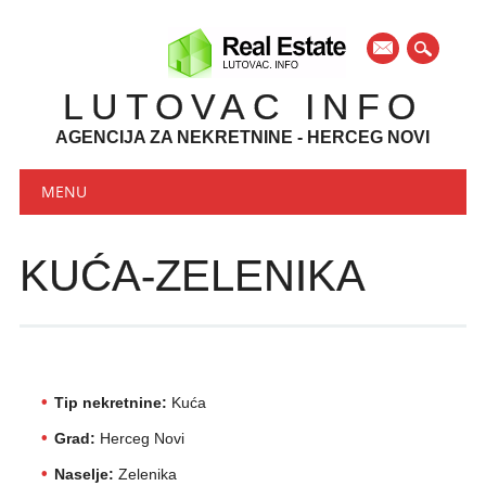
mail
LUTOVAC INFO
AGENCIJA ZA NEKRETNINE - HERCEG NOVI
Main menu
Skip to content
MENU
KUĆA-ZELENIKA
Tip nekretnine:
Kuća
Grad:
Herceg Novi
Naselje:
Zelenika