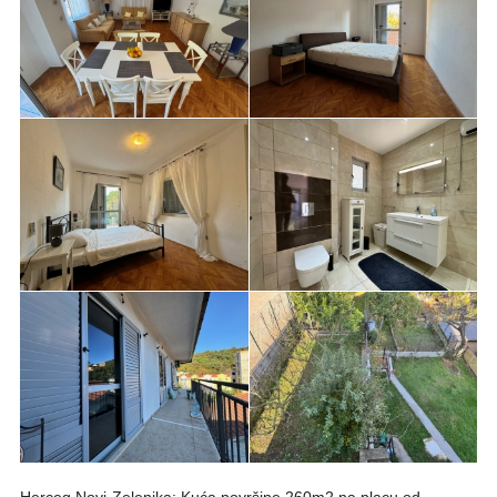
Herceg Novi-Zelenika: Kuća površine 260m2 na placu od